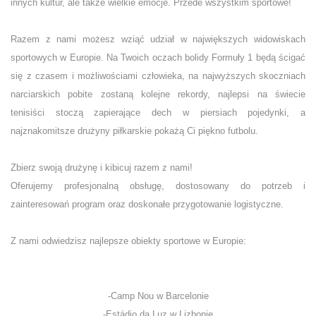
innych kultur, ale także wielkie emocje. Przede wszystkim sportowe!
Razem z nami możesz wziąć udział w największych widowiskach
sportowych w Europie. Na Twoich oczach bolidy Formuły 1 będą ścigać
się z czasem i możliwościami człowieka, na najwyższych skoczniach
narciarskich pobite zostaną kolejne rekordy, najlepsi na świecie
tenisiści stoczą zapierające dech w piersiach pojedynki, a
najznakomitsze drużyny piłkarskie pokażą Ci piękno futbolu.
Zbierz swoją drużynę i kibicuj razem z nami!
Oferujemy profesjonalną obsługę, dostosowany do potrzeb i
zainteresowań program oraz doskonałe przygotowanie logistyczne.
Z nami odwiedzisz najlepsze obiekty sportowe w Europie:
-Camp Nou w Barcelonie
-Estádio da Luz w Lizbonie