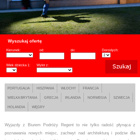
Wyszukaj ofertę
Kierunek:
od:
do:
Dorosłych:
Wiek dziecka 1:
Wylot z:
PORTUGALIA
HISZPANIA
WŁOCHY
FRANCJA
WIELKA BRYTANIA
GRECJA
IRLANDIA
NORWEGIA
SZWECJA
HOLANDIA
WĘGRY
Wyjazdy z Biurem Podróży Regent to nie tylko radość płynąca z
poznawania nowych miejsc, zachwyt nad architekturą i podziw dla