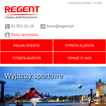
STRONA GŁÓWNA
O NAS
61
851-31-18
biuro@regent.pl
Biura sprzedaży
PEŁNA OFERTA
STREFA KLIENTA
STREFA AGENTA
OPINIE O NAS
Wyjazdy sportowe
Wyjazdy sportowe