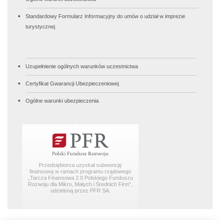
Standardowy Formularz Informacyjny do umów o udział w imprezie
turystycznej
Uzupełnienie ogólnych warunków uczestnictwa
Certyfikat Gwarancji Ubezpieczeniowej
Ogólne warunki ubezpieczenia
Przedsiębiorca uzyskał subwencję
finansową w ramach programu rządowego
„Tarcza Finansowa 2.0 Polskiego Funduszu
Rozwoju dla Mikro, Małych i Średnich Firm”,
udzieloną przez PFR SA.