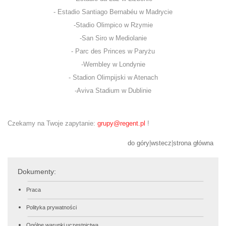
- Estadio Santiago Bernabéu w Madrycie
-Stadio Olimpico w Rzymie
-San Siro w Mediolanie
- Parc des Princes w Paryżu
-Wembley w Londynie
- Stadion Olimpijski w Atenach
-Aviva Stadium w Dublinie
Czekamy na Twoje zapytanie:
grupy@regent.pl
!
do góry
|
wstecz
|
strona główna
Dokumenty:
Praca
Polityka prywatności
Ogólne warunki uczestnictwa