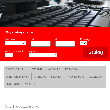
Wyszukaj ofertę
Kierunek:
od:
do:
Dorosłych:
Wiek dziecka 1:
Wylot z:
PORTUGALIA
HISZPANIA
WŁOCHY
FRANCJA
WIELKA BRYTANIA
GRECJA
IRLANDIA
NORWEGIA
SZWECJA
HOLANDIA
WĘGRY
Aktualnie poszukujemy: