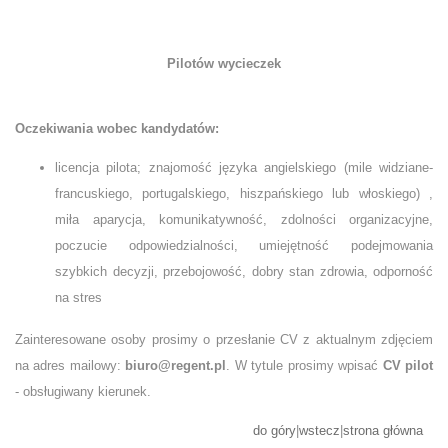
Pilotów wycieczek
Oczekiwania wobec kandydatów:
licencja pilota; znajomość języka angielskiego (mile widziane-
francuskiego, portugalskiego, hiszpańskiego lub włoskiego) ,
miła aparycja, komunikatywność, zdolności organizacyjne,
poczucie odpowiedzialności, umiejętność podejmowania
szybkich decyzji, przebojowość, dobry stan zdrowia, odporność
na stres
Zainteresowane osoby prosimy o przesłanie CV z aktualnym zdjęciem
na adres mailowy:
biuro@regent.pl
. W tytule prosimy wpisać
CV pilot
- obsługiwany kierunek.
do góry
|
wstecz
|
strona główna