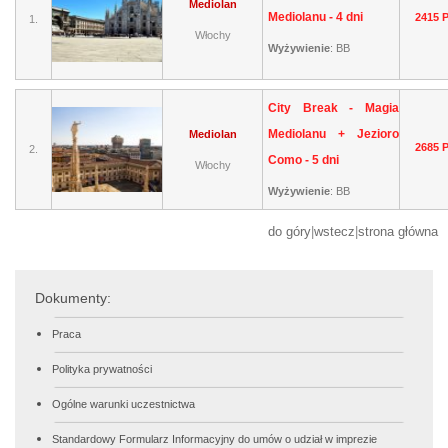
Mediolan
Mediolanu - 4 dni
2415 
1.
Włochy
Wyżywienie
:
BB
City Break - Magia
Mediolanu + Jezioro
Mediolan
2685 
2.
Como - 5 dni
Włochy
Wyżywienie
:
BB
do góry
|
wstecz
|
strona główna
Dokumenty:
Praca
Polityka prywatności
Ogólne warunki uczestnictwa
Standardowy Formularz Informacyjny do umów o udział w imprezie