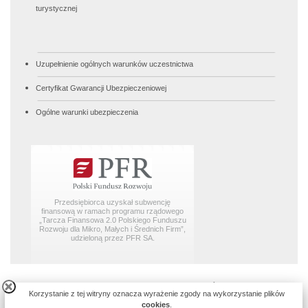
turystycznej
Uzupełnienie ogólnych warunków uczestnictwa
Certyfikat Gwarancji Ubezpieczeniowej
Ogólne warunki ubezpieczenia
Przedsiębiorca uzyskał subwencję
finansową w ramach programu rządowego
„Tarcza Finansowa 2.0 Polskiego Funduszu
Rozwoju dla Mikro, Małych i Średnich Firm”,
udzieloną przez PFR SA.
© 2003-2026
REGENT TRAVEL GROUP Sp. Z o.o spółka komandytowa
,
Korzystanie z tej witryny oznacza wyrażenie zgody na wykorzystanie plików
ul. Meliorantów 8, 60-447 Poznań |
tel./fax
(61) 851-31-18 |
biuro@regent.pl
|
cookies
.