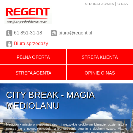
STRONA GŁÓWNA
O NAS
61
851-31-18
biuro@regent.pl
Biura sprzedaży
PEŁNA OFERTA
STREFA KLIENTA
STREFA AGENTA
OPINIE O NAS
CITY BREAK - MAGIA
CITY BREAK - MAGIA
MEDIOLANU
MEDIOLANU
Mediolan - miasto o niepowtarzalnym i niezwykle urokliwym klimacie, gdzie historia
miesza się z nowoczesnością, a jednocześnie biegnie z duchem czasu. Miasto
cudownych skarbów architektonicznych ukrytych wśród nowoczesnej zabudowy,