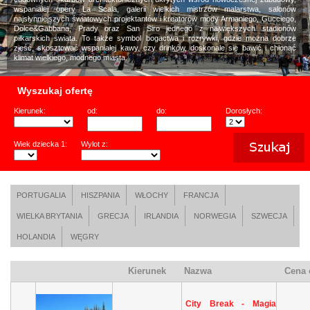
wspaniałej opery La Scala, galerii wielkich mistrzów malarstwa, salonów
najsłynniejszych światowych projektantów i kreatorów mody Armaniego, Gucciego,
Dolce&Gabbana, Prady oraz San Siro jednego z największych stadionów
piłkarskich świata. To także symbol bogactwa i rozrywki, gdzie można dobrze
zjeść, skosztować wspaniałej kawy, czy drinków, doskonale się bawić i chłonąć
klimat wielkiego, modnego miasta.
Wyszukaj ofertę
Kierunek:
od:
do:
Dorosłych:
Wiek dziecka 1:
Wylot z:
PORTUGALIA
HISZPANIA
WŁOCHY
FRANCJA
WIELKA BRYTANIA
GRECJA
IRLANDIA
NORWEGIA
SZWECJA
HOLANDIA
WĘGRY
Kierunek
Nazwa
Cena 
City Break - Magia