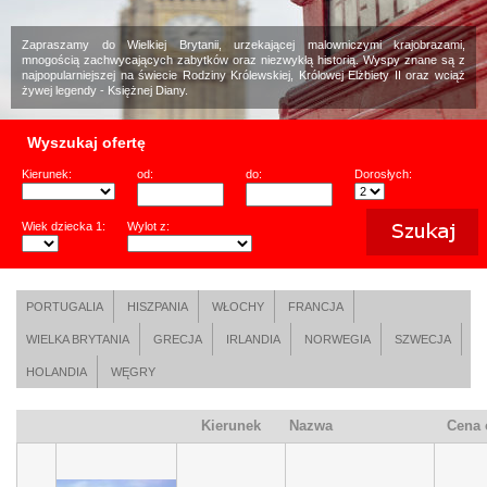
Zapraszamy do Wielkiej Brytanii, urzekającej malowniczymi krajobrazami,
mnogością zachwycających zabytków oraz niezwykłą historią. Wyspy znane są z
najpopularniejszej na świecie Rodziny Królewskiej, Królowej Elżbiety II oraz wciąż
żywej legendy - Księżnej Diany.
Wyszukaj ofertę
Kierunek:
od:
do:
Dorosłych:
Wiek dziecka 1:
Wylot z:
PORTUGALIA
HISZPANIA
WŁOCHY
FRANCJA
WIELKA BRYTANIA
GRECJA
IRLANDIA
NORWEGIA
SZWECJA
HOLANDIA
WĘGRY
Kierunek
Nazwa
Cena 