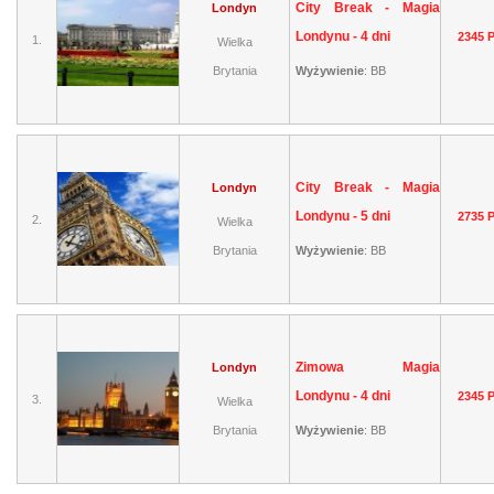
City Break - Magia
Londyn
Londynu - 4 dni
2345 
1.
Wielka
Brytania
Wyżywienie
:
BB
City Break - Magia
Londyn
Londynu - 5 dni
2735 
2.
Wielka
Brytania
Wyżywienie
:
BB
Zimowa Magia
Londyn
Londynu - 4 dni
2345 
3.
Wielka
Brytania
Wyżywienie
:
BB