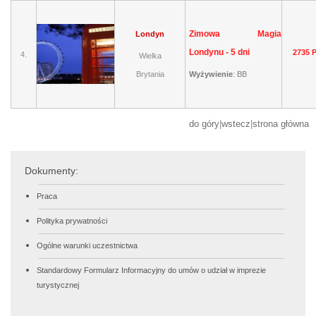
Zimowa Magia
Londyn
Londynu - 5 dni
2735 
4.
Wielka
Brytania
Wyżywienie
:
BB
do góry
|
wstecz
|
strona główna
Dokumenty:
Praca
Polityka prywatności
Ogólne warunki uczestnictwa
Standardowy Formularz Informacyjny do umów o udział w imprezie
turystycznej