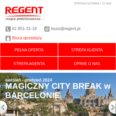
STRONA GŁÓWNA
O NAS
61
851-31-18
biuro@regent.pl
Biura sprzedaży
PEŁNA OFERTA
STREFA KLIENTA
STREFA AGENTA
OPINIE O NAS
sierpień - grudzień 2024
MAGICZNY CITY BREAK w
BARCELONIE