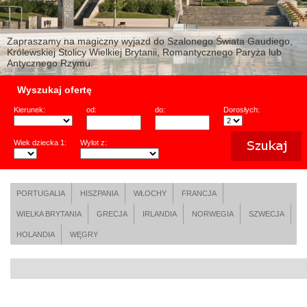
Zapraszamy na magiczny wyjazd do Szalonego Świata Gaudiego,
Królewskiej Stolicy Wielkiej Brytanii, Romantycznego Paryża lub
Antycznego Rzymu.
Wyszukaj ofertę
Kierunek:
od:
do:
Dorosłych:
Wiek dziecka 1:
Wylot z:
PORTUGALIA
HISZPANIA
WŁOCHY
FRANCJA
WIELKA BRYTANIA
GRECJA
IRLANDIA
NORWEGIA
SZWECJA
HOLANDIA
WĘGRY