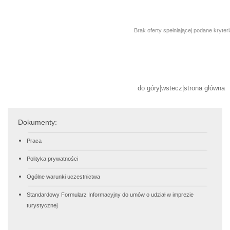
Brak oferty spełniającej podane kryter
do góry
|
wstecz
|
strona główna
Dokumenty:
Praca
Polityka prywatności
Ogólne warunki uczestnictwa
Standardowy Formularz Informacyjny do umów o udział w imprezie
turystycznej