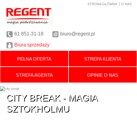
STRONA GŁÓWNA
O NAS
61
851-31-18
biuro@regent.pl
Biura sprzedaży
PEŁNA OFERTA
STREFA KLIENTA
STREFA AGENTA
OPINIE O NAS
CITY BREAK - MAGIA
CITY BREAK - MAGIA
SZTOKHOLMU
SZTOKHOLMU