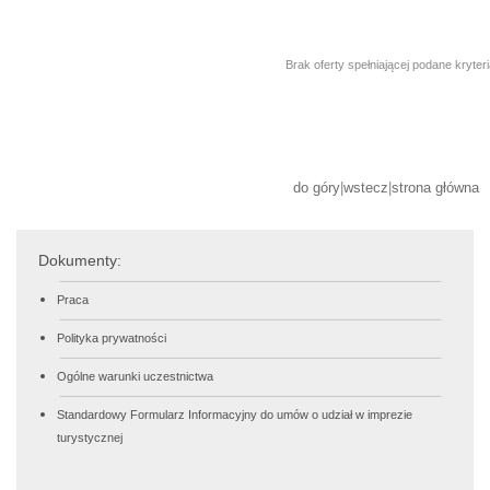
Brak oferty spełniającej podane kryter
do góry
|
wstecz
|
strona główna
Dokumenty:
Praca
Polityka prywatności
Ogólne warunki uczestnictwa
Standardowy Formularz Informacyjny do umów o udział w imprezie
turystycznej