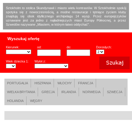
Sztokholm to stolica Skandynawii i miasto wielu kontrastów. W Sztokholmie spokój
spotyka się z nowoczesnością, a modne restauracje i tętniące życiem kluby
znajdują się obok idyllicznego archipelagu 14 wysp. Przez europejczyków
uznawane jest za jedno z najładniejszych miast Europy Północnej, a przez
Szwedów nazywane „Miastem, w którym łatwo oddychać”.
Wyszukaj ofertę
Kierunek:
od:
do:
Dorosłych:
Wiek dziecka 1:
Wylot z:
PORTUGALIA
HISZPANIA
WŁOCHY
FRANCJA
WIELKA BRYTANIA
GRECJA
IRLANDIA
NORWEGIA
SZWECJA
HOLANDIA
WĘGRY