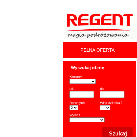
PEŁNA OFERTA
Wyszukaj ofertę
Kierunek:
od:
do:
Dorosłych:
Wiek dziecka 1:
Wylot z: