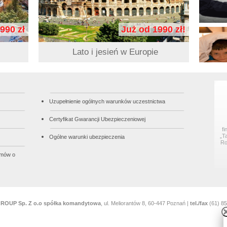
990 zł
Już od 1990 zł!
Lato i jesień w Europie
Uzupełnienie ogólnych warunków uczestnictwa
Certyfikat Gwarancji Ubezpieczeniowej
f
„T
Ogólne warunki ubezpieczenia
Ro
umów o
OUP Sp. Z o.o spółka komandytowa
, ul. Meliorantów 8, 60-447 Poznań |
tel./fax
(61) 85