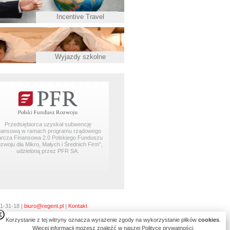
Incentive Travel
Wyjazdy szkolne
Przedsiębiorca uzyskał subwencję
inansową w ramach programu rządowego
arcza Finansowa 2.0 Polskiego Funduszu
zwoju dla Mikro, Małych i Średnich Firm”,
udzieloną przez PFR SA.
1-31-18 |
biuro@regent.pl
|
Kontakt
Korzystanie z tej witryny oznacza wyrażenie zgody na wykorzystanie plików
cookies
.
Więcej informacji możesz znaleźć w naszej Polityce prywatności.