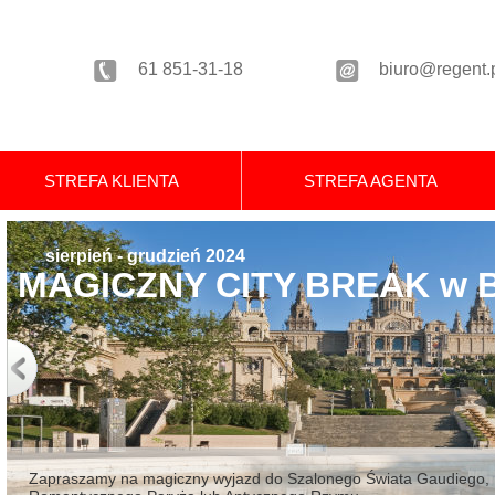
61
851-31-18
biuro@regent.
STREFA KLIENTA
STREFA AGENTA
sierpień - grudzień 2024
MAGICZNY CITY BREAK w 
Zapraszamy na magiczny wyjazd do Szalonego Świata Gaudiego, Król