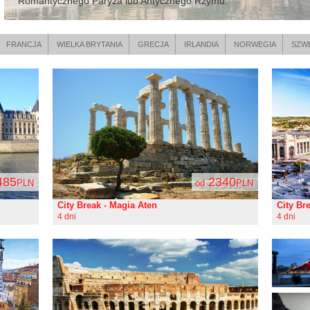
Romantycznego Paryża lub Antycznego Rzymu.
FRANCJA
WIELKA BRYTANIA
GRECJA
IRLANDIA
NORWEGIA
SZW
485
2340
PLN
od
PLN
City Break - Magia Aten
City Br
4 dni
4 dni