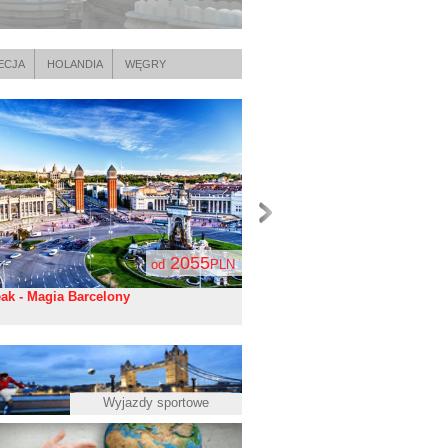
poznać włoską stolicę w całoś
ECJA
HOLANDIA
WĘGRY
2055
od
PLN
eak - Magia Barcelony
City Break - Magia Madrytu
4 dni
Wyjazdy sportowe