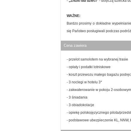
-
„Zniżki dla dzieci”
- dotyczą dziecka d
WAŻNE:
Bardzo prosimy o dokładne wypełniani
się Państwo posługiwali podczas podróż
Cena zawiera
- przelot samolotem na wybranej trasie
- opłaty i podatki lotniskowe
- koszt przewozu małego bagażu podr
- 3 noclegi w hotelu 3*
- zakwaterowanie w pokoju 2-osobowy
- 3 śniadania
- 3 obiadokolacje
- opiekę polskojęzycznego pilota/przeds
- podstawowe ubezpieczenie KL, NNW,