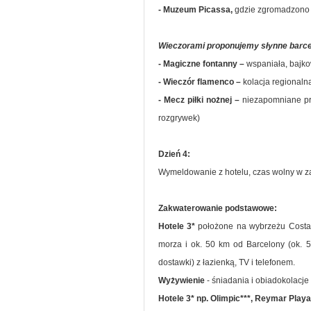
- Muzeum Picassa,
gdzie zgromadzono j
Wieczorami proponujemy słynne barcel
- Magiczne fontanny –
wspaniała, bajkow
- Wieczór flamenco –
kolacja regionaln
- Mecz piłki nożnej –
niezapomniane prz
rozgrywek)
Dzień 4:
Wymeldowanie z hotelu, czas wolny w zale
Zakwaterowanie podstawowe:
Hotele 3*
położone na wybrzeżu Costa 
morza i ok. 50 km od Barcelony (ok. 
dostawki) z łazienką, TV i telefonem.
Wyżywienie
- śniadania i obiadokolacje
Hotele 3* np. Olimpic***, Reymar Play