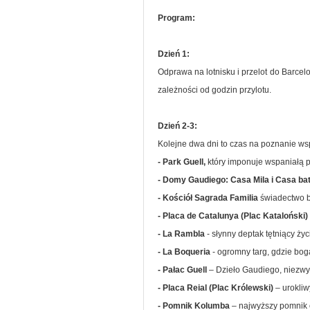
Program:
Dzień 1:
Odprawa na lotnisku i przelot do Barcelo
zależności od godzin przylotu.
Dzień 2-3:
Kolejne dwa dni to czas na poznanie wspa
- Park Guell,
który imponuje wspaniałą p
- Domy Gaudiego: Casa Mila i Casa bat
- Kościół Sagrada Familia
świadectwo bo
- Placa de Catalunya (Plac Kataloński)
- La Rambla
- słynny deptak tętniący ży
- La Boqueria
- ogromny targ, gdzie bo
- Pałac Guell
– Dzieło Gaudiego, niezwyk
- Placa Reial (Plac Królewski)
– urokli
- Pomnik Kolumba
– najwyższy pomnik 