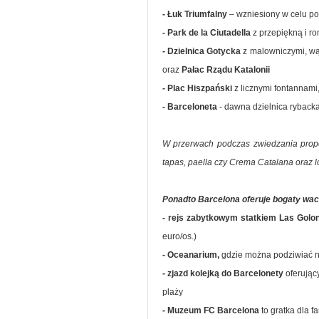
- Łuk Triumfalny
– wzniesiony w celu p
- Park de la Ciutadella
z przepiękną i r
- Dzielnica Gotycka
z malowniczymi, wą
oraz
Pałac Rządu Katalonii
- Plac Hiszpański
z licznymi fontanna
- Barceloneta
- dawna dzielnica ryback
W przerwach podczas zwiedzania propo
tapas, paella czy Crema Catalana oraz lo
Ponadto Barcelona oferuje bogaty wach
- rejs zabytkowym statkiem Las Golo
euro/os.)
- Oceanarium,
gdzie można podziwiać na
- zjazd kolejką do Barcelonety
oferując
plaży
- Muzeum FC Barcelona
to gratka dla f