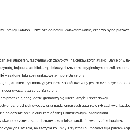
ny - stolicy Katalonii. Przejazd do hotelu. Zakwaterowanie, czas wolny na plażowan
niałej atmosfery, fascynujących zabytków i najciekawszych atrakcji Barcelony, tak
rzyrodą, bajeczną architekturą, ciekawymi rzeźbami, oryginalnymi mozaikami oraz
lló
– szalone, falujące i unikatowe symbole Barcelony
gatej architektury i fantazyjnych form. Kościół uważany jest za dzieło życia Anton
- skwer uważany za serce Barcelony
ciem przez całą dobę, gdzie gromadzą się uliczni artyści i sprzedawcy
gactwo różnorodnych owoców oraz najdziwniejszych gatunków ryb zachwyci każde
łe połączenie architektury katalońskiej z kunsztownymi zdobieniami
wy skwer otoczony arkadami znany jako miejsce spotkań i wydarzeń kulturalnych
odkrywcy na świecie, na szczycie kolumny Krzysztof Kolumb wskazuje palcem wyjś