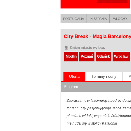
PORTUGALIA
HISZPANIA
WŁOCHY
City Break - Magia Barcelon
Zmień miasto wylotu:
Modlin
Poznań
Gdańsk
Wrocław
Oferta
Terminy i ceny
M
Program
Zapraszamy w fascynującą podróż do sza
fontann, czy pasjonującego tańca flam
piersiach widoki, wspaniała śródziemno
nie nudzi się w stolicy Katalonii!