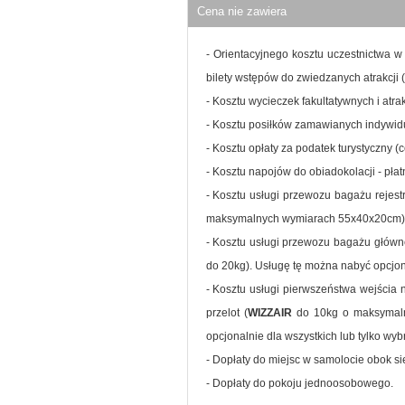
Cena nie zawiera
- Orientacyjnego kosztu uczestnictwa w
bilety wstępów do zwiedzanych atrakcji
- Kosztu wycieczek fakultatywnych i atr
- Kosztu posiłków zamawianych indywidu
- Kosztu opłaty za podatek turystyczny (c
- Kosztu napojów do obiadokolacji - pł
- Kosztu usługi przewozu bagażu rejestro
maksymalnych wymiarach 55x40x20cm). U
- Kosztu usługi przewozu bagażu głównego
do 20kg). Usługę tę można nabyć opcjon
- Kosztu usługi pierwszeństwa wejścia 
przelot (
WIZZAIR
do 10kg o maksymal
opcjonalnie dla wszystkich lub tylko w
- Dopłaty do miejsc w samolocie obok si
- Dopłaty do pokoju jednoosobowego.