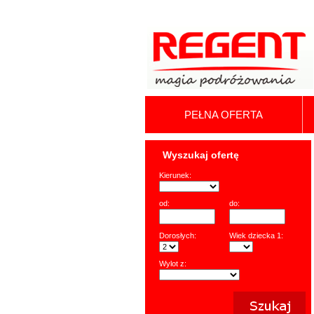
PEŁNA OFERTA
Wyszukaj ofertę
Kierunek:
od:
do:
Dorosłych:
Wiek dziecka 1:
Wylot z: