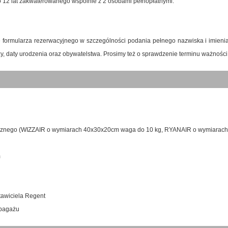
o 12 lat zakwaterowanego wspólnie z 2 osobami pełnopłatnymi.
e formularza rezerwacyjnego w szczególności podania pełnego nazwiska i imien
y, daty urodzenia oraz obywatelstwa. Prosimy też o sprawdzenie terminu ważnośc
ęcznego (WIZZAIR o wymiarach 40x30x20cm waga do 10 kg, RYANAIR o wymiarac
m
tawiciela Regent
 bagażu