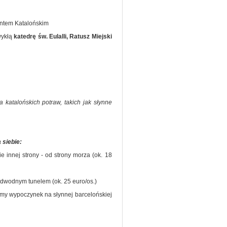
entem Katalońskim
wykłą
katedrę św. Eulalli, Ratusz Miejski
atalońskich potraw, takich jak słynne
 siebie:
 innej strony - od strony morza (ok. 18
podwodnym tunelem (ok. 25 euro/os.)
jemy wypoczynek na słynnej barcelońskiej