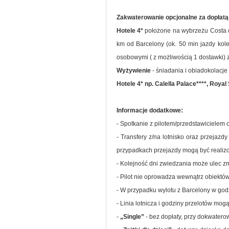
Zakwaterowanie opcjonalne za dopłatą 
Hotele 4*
położone na wybrzeżu Costa d
km od Barcelony (ok. 50 min jazdy kol
osobowymi ( z możliwością 1 dostawki) z 
Wyżywienie
- śniadania i obiadokolacje
Hotele 4* np. Calella Palace****, Royal
Informacje dodatkowe:
- Spotkanie z pilotem/przedstawicielem o
- Transfery z/na lotnisko oraz przejaz
przypadkach przejazdy mogą być realizo
- Kolejność dni zwiedzania może ulec zm
- Pilot nie oprowadza wewnątrz obiektów
- W przypadku wylotu z Barcelony w go
- Linia lotnicza i godziny przelotów mog
-
„Single”
- bez dopłaty, przy dokwatero