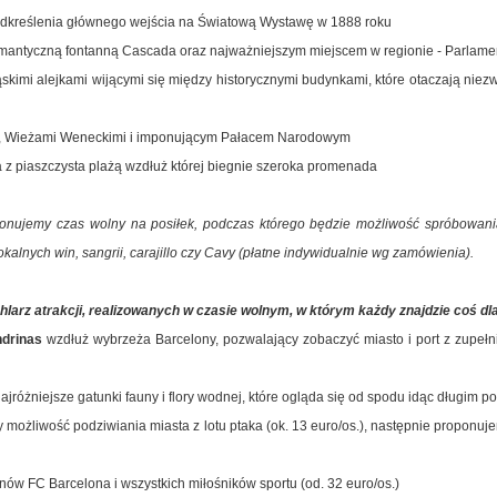
odkreślenia głównego wejścia na Światową Wystawę w 1888 roku
omantyczną fontanną Cascada oraz najważniejszym miejscem w regionie - Parlam
skimi alejkami wijącymi się między historycznymi budynkami, które otaczają niez
mi, Wieżami Weneckimi i imponującym Pałacem Narodowym
a z piaszczysta plażą wzdłuż której biegnie szeroka promenada
nujemy czas wolny na posiłek, podczas którego będzie możliwość spróbowania k
kalnych win, sangrii, carajillo czy Cavy (płatne indywidualnie wg zamówienia).
larz atrakcji, realizowanych w czasie wolnym, w którym każdy znajdzie coś dla
ndrinas
wzdłuż wybrzeża Barcelony, pozwalający zobaczyć miasto i port z zupełnie
jróżniejsze gatunki fauny i flory wodnej, które ogląda się od spodu idąc długim 
y możliwość podziwiania miasta z lotu ptaka (ok. 13 euro/os.), następnie proponu
anów FC Barcelona i wszystkich miłośników sportu (od. 32 euro/os.)