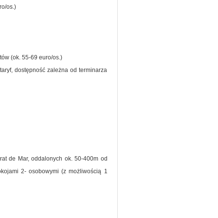
o/os.)
ów (ok. 55-69 euro/os.)
taryf, dostępność zależna od terminarza
rat de Mar, oddalonych ok. 50-400m od
okojami 2- osobowymi (z możliwością 1