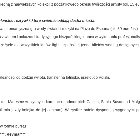
edną z największych kolekcji z początkowego okresu twórczości artysty (ok. 15 eur
ońskie rozrywki, które świetnie oddają ducha miasta:
a i romantyczna gra wody, świateł i muzyki na Plaza de Espana (ok. 39 euro/os.)
a z winem i pokazami tradycyjnego hiszpańskiego tańca w wykonaniu profesjonalist
eżycie dla wszystkich fanów ligi hiszpańskiej (cena biletów według dostępnych 
żności od godzin wylotu, transfer na lotnisko, przelot do Polski.
del Maresme w słynnych kurortach nadmorskich Calella, Santa Susanna i Malg
50 min jazdy kolejką do jej centrum). Wszystkie hotele dysponują wygodnymi p
 w formie bufetu
a***, Reymar***