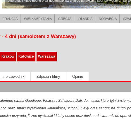
dyskoteki i kluby nocne oraz doskonałe warunki do uprawiania sportów wodnych sprawiają
FRANCJA
WIELKA BRYTANIA
GRECJA
IRLANDIA
NORWEGIA
SZW
y - 4 dni (samolotem z Warszawy)
Kraków
Katowice
Warszawa
ini przewodnik
Zdjęcia i filmy
Opinie
lonego świata Gaudiego, Picassa i Salvadora Dali, do miasta, które tętni życiem 
enco oraz smaki wyśmienitej katalońskiej kuchni, Cavy oraz sangrii na długo p
morska przyroda, liczne dyskoteki i kluby nocne oraz doskonałe warunki do uprawi