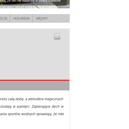
, że nikt nie nudzi się w stolicy Katalonii!
ECJA
HOLANDIA
WĘGRY
przez całą dobę, a atmosfera magicznych
ozostają w pamięci. Zapierające dech w
ania sportów wodnych sprawiają, że nikt