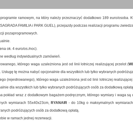
 programie ramowym, na który należy przeznaczyć dodatkowo 189 euro/osoba. Kwo
 (SAGRADA FAMILIA i PARK GUEL), przejazdy podczas realizacji programu zwiedza
akcji pozaprogramowych.
alnie.
ena ok. 4 euro/os./noc).
atne według indywidualnych zamówień.
wanego, którego waga uzależniona jest od linii lotniczej realizującej przelot (
WI
sługę tę można nabyć opcjonalnie dla wszystkich lub tylko wybranych podróżują
 (rejestrowanego), którego waga uzależniona jest od linii lotniczej realizującej 
alnie dla wszystkich lub tylko wybranych podróżujących osób za dodatkową opłatą
na pokład wraz z dodatkowym bagażem podręcznym, którego wymiary i waga są uzal
nych wymiarach 55x40x23cm,
RYANAIR
- do 10kg o maksymalnych wymiarach
ybranych podróżujących osób za dodatkową opłatą.
ebie w ramach jednej rezerwacji.