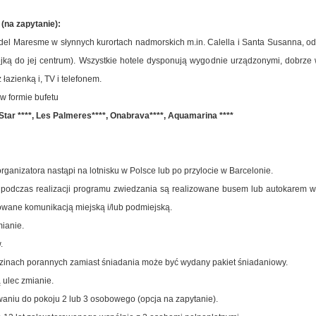
(na zapytanie):
el Maresme w słynnych kurortach nadmorskich m.in. Calella i Santa Susanna, od
ejką do jej centrum). Wszystkie hotele dysponują wygodnie urządzonymi, dobrz
łazienką i, TV i telefonem.
 w formie bufetu
 Star ****, Les Palmeres****, Onabrava****, Aquamarina ****
rganizatora nastąpi na lotnisku w Polsce lub po przylocie w Barcelonie.
dy podczas realizacji programu zwiedzania są realizowane busem lub autokarem w 
wane komunikacją miejską i/lub podmiejską.
ianie.
.
dzinach porannych zamiast śniadania może być wydany pakiet śniadaniowy.
ą ulec zmianie.
waniu do pokoju 2 lub 3 osobowego (opcja na zapytanie).