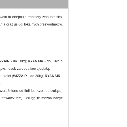
ta ta obejmuje transfery z/na lotnisko,
nia oraz usługi lokalnych przewodników.
ZZAIR
- do 10kg;
RYANAIR
- do 10kg o
cych osób za dodatkową opłatą.
przelot (
WIZZAIR
- do 20kg;
RYANAIR
-
.
eżnione od linii lotniczej realizującej
 55x40x20cm). Usługę tę można nabyć