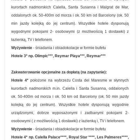
kurortach nadmorskich Calella, Santa Susanna i Malgrat de Mar,
oddalonych ok. 50-400m od morza i ok. 50 km od Barcelony (ok. 50
min jazdy kolejką do jej centrum). Wszystkie hotele dysponują
wygodnymi pokojami 2- osobowymi (z możliwością 1 dostawki) z
łazienką, TV i telefonem.
Wyżywienie
- śniadania i obiadokolacje w formie bufetu
Hotele 3* np. Olimpic***, Reymar Playa***, Reymar***
Zakwaterowanie opcjonalne za dopłatą (na zapytanie):
Hotele 4*
położone na wybrzeżu Costa del Maresme w słynnych
kurortach nadmorskich m.in. Calella i Santa Susanna, oddalonych
ok. 50-400m od morza i ok. 50 km od Barcelony (ok. 50 min jazdy
kolejką do jej centrum). Wszystkie hotele dysponują wygodnie
urządzonymi, dobrze wyposażonymi i zadbanymi pokojami 2-
osobowymi ( z możliwością 1 dostawki) z łazienką i, TV i telefonem.
Wyżywienie
- śniadania i obiadokolacje w formie bufetu
Hotele 4* np. Calella Palace****, Royal Star ****, Les Palmeres****,