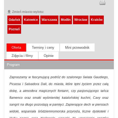
Zmień miasto wylotu:
Gdańsk
Katowice
Warszawa
Modlin
Wrocław
Kraków
Poznań
Oferta
Terminy i ceny
Mini przewodnik
Zdjęcia i filmy
Opinie
Program
Zapraszamy w fascynującą podróż do szalonego świata Gaudiego,
Picassa i Salvadora Dali, do miasta, które tętni życiem przez całą
dobę, a atmosfera magicznych fontann, czy pasjonującego tańca
flamenco oraz smaki wyśmienitej katalońskiej kuchni, Cavy oraz
sangrii na długo pozostają w pamięci. Zapierające dech w piersiach
widoki, wspaniała śródziemnomorska przyroda, liczne dyskoteki i