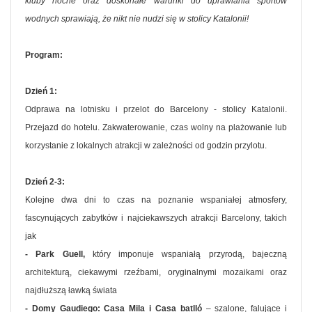
kluby nocne oraz doskonałe warunki do uprawiania sportów
wodnych sprawiają, że nikt nie nudzi się w stolicy Katalonii!
Program:
Dzień 1:
Odprawa na lotnisku i przelot do Barcelony - stolicy Katalonii.
Przejazd do hotelu. Zakwaterowanie, czas wolny na plażowanie lub
korzystanie z lokalnych atrakcji w zależności od godzin przylotu.
Dzień 2-3:
Kolejne dwa dni to czas na poznanie wspaniałej atmosfery,
fascynujących zabytków i najciekawszych atrakcji Barcelony, takich
jak
- Park Guell,
który imponuje wspaniałą przyrodą, bajeczną
architekturą, ciekawymi rzeźbami, oryginalnymi mozaikami oraz
najdłuższą ławką świata
- Domy Gaudiego: Casa Mila i Casa batlló
– szalone, falujące i