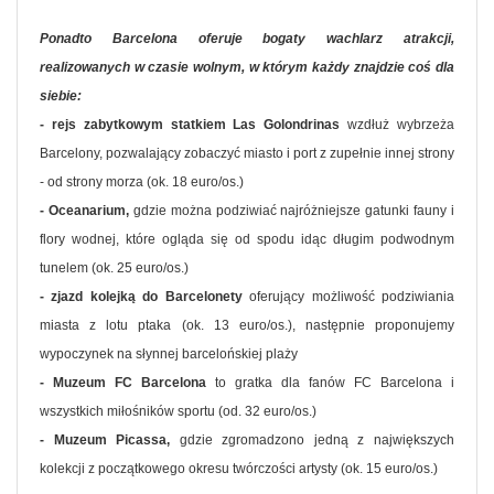
Ponadto Barcelona oferuje bogaty wachlarz atrakcji,
realizowanych w czasie wolnym, w którym każdy znajdzie coś dla
siebie:
- rejs zabytkowym statkiem Las Golondrinas
wzdłuż wybrzeża
Barcelony, pozwalający zobaczyć miasto i port z zupełnie innej strony
- od strony morza (ok. 18 euro/os.)
- Oceanarium,
gdzie można podziwiać najróżniejsze gatunki fauny i
flory wodnej, które ogląda się od spodu idąc długim podwodnym
tunelem (ok. 25 euro/os.)
- zjazd kolejką do Barcelonety
oferujący możliwość podziwiania
miasta z lotu ptaka (ok. 13 euro/os.), następnie proponujemy
wypoczynek na słynnej barcelońskiej plaży
- Muzeum FC Barcelona
to gratka dla fanów FC Barcelona i
wszystkich miłośników sportu (od. 32 euro/os.)
- Muzeum Picassa,
gdzie zgromadzono jedną z największych
kolekcji z początkowego okresu twórczości artysty (ok. 15 euro/os.)