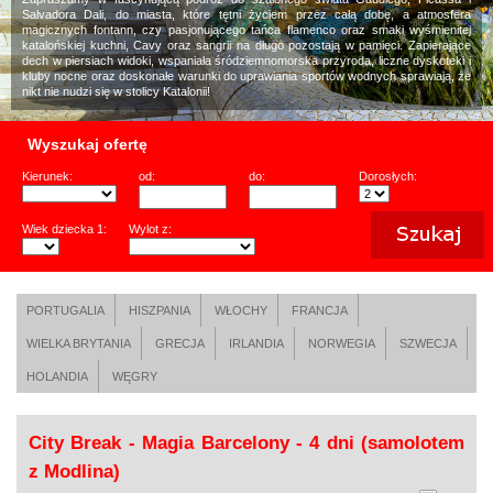
Salvadora Dali, do miasta, które tętni życiem przez całą dobę, a atmosfera
magicznych fontann, czy pasjonującego tańca flamenco oraz smaki wyśmienitej
katalońskiej kuchni, Cavy oraz sangrii na długo pozostają w pamięci. Zapierające
dech w piersiach widoki, wspaniała śródziemnomorska przyroda, liczne dyskoteki i
kluby nocne oraz doskonałe warunki do uprawiania sportów wodnych sprawiają, że
nikt nie nudzi się w stolicy Katalonii!
Wyszukaj ofertę
Kierunek:
od:
do:
Dorosłych:
Wiek dziecka 1:
Wylot z:
PORTUGALIA
HISZPANIA
WŁOCHY
FRANCJA
WIELKA BRYTANIA
GRECJA
IRLANDIA
NORWEGIA
SZWECJA
HOLANDIA
WĘGRY
City Break - Magia Barcelony - 4 dni (samolotem
z Modlina)