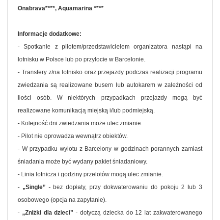
Onabrava****, Aquamarina ****
Informacje dodatkowe:
- Spotkanie z pilotem/przedstawicielem organizatora nastąpi na
lotnisku w Polsce lub po przylocie w Barcelonie.
- Transfery z/na lotnisko oraz przejazdy podczas realizacji programu
zwiedzania są realizowane busem lub autokarem w zależności od
ilości osób. W niektórych przypadkach przejazdy mogą być
realizowane komunikacją miejską i/lub podmiejską.
- Kolejność dni zwiedzania może ulec zmianie.
- Pilot nie oprowadza wewnątrz obiektów.
- W przypadku wylotu z Barcelony w godzinach porannych zamiast
śniadania może być wydany pakiet śniadaniowy.
- Linia lotnicza i godziny przelotów mogą ulec zmianie.
-
„Single”
- bez dopłaty, przy dokwaterowaniu do pokoju 2 lub 3
osobowego (opcja na zapytanie).
-
„Zniżki dla dzieci”
- dotyczą dziecka do 12 lat zakwaterowanego