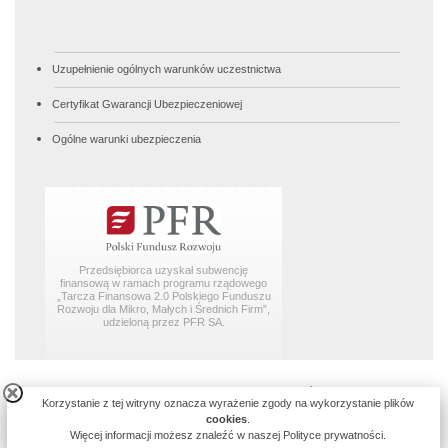
Uzupełnienie ogólnych warunków uczestnictwa
Certyfikat Gwarancji Ubezpieczeniowej
Ogólne warunki ubezpieczenia
Przedsiębiorca uzyskał subwencję
finansową w ramach programu rządowego
„Tarcza Finansowa 2.0 Polskiego Funduszu
Rozwoju dla Mikro, Małych i Średnich Firm”,
udzieloną przez PFR SA.
© 2003-2026
REGENT TRAVEL GROUP Sp. Z o.o spółka komandytowa
,
Korzystanie z tej witryny oznacza wyrażenie zgody na wykorzystanie plików
ul. Meliorantów 8, 60-447 Poznań |
tel./fax
(61) 851-31-18 |
biuro@regent.pl
|
cookies
.
Kontakt
Więcej informacji możesz znaleźć w naszej Polityce prywatności.