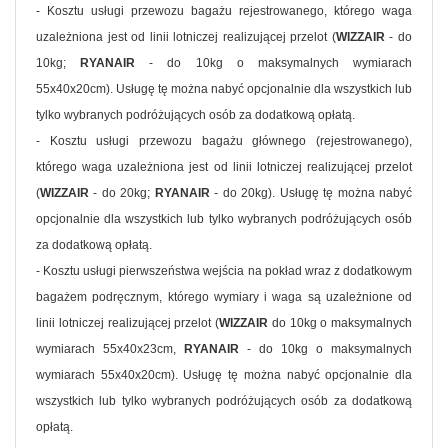
- Kosztu usługi przewozu bagażu rejestrowanego, którego waga
uzależniona jest od linii lotniczej realizującej przelot (
WIZZAIR
- do
10kg;
RYANAIR
- do 10kg o maksymalnych wymiarach
55x40x20cm). Usługę tę można nabyć opcjonalnie dla wszystkich lub
tylko wybranych podróżujących osób za dodatkową opłatą.
- Kosztu usługi przewozu bagażu głównego (rejestrowanego),
którego waga uzależniona jest od linii lotniczej realizującej przelot
(
WIZZAIR
- do 20kg;
RYANAIR
- do 20kg). Usługę tę można nabyć
opcjonalnie dla wszystkich lub tylko wybranych podróżujących osób
za dodatkową opłatą.
- Kosztu usługi pierwszeństwa wejścia na pokład wraz z dodatkowym
bagażem podręcznym, którego wymiary i waga są uzależnione od
linii lotniczej realizującej przelot (
WIZZAIR
do 10kg o maksymalnych
wymiarach 55x40x23cm,
RYANAIR
- do 10kg o maksymalnych
wymiarach 55x40x20cm). Usługę tę można nabyć opcjonalnie dla
wszystkich lub tylko wybranych podróżujących osób za dodatkową
opłatą.