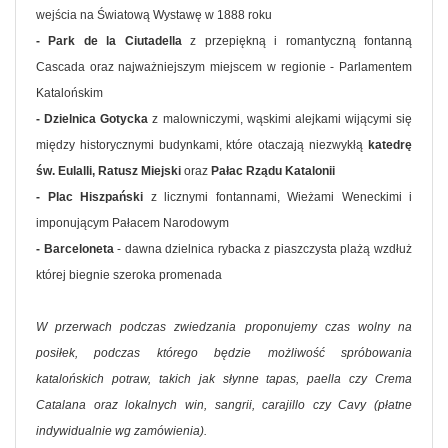
wejścia na Światową Wystawę w 1888 roku
- Park de la Ciutadella
z przepiękną i romantyczną fontanną
Cascada oraz najważniejszym miejscem w regionie - Parlamentem
Katalońskim
- Dzielnica Gotycka
z malowniczymi, wąskimi alejkami wijącymi się
między historycznymi budynkami, które otaczają niezwykłą
katedrę
św. Eulalli, Ratusz Miejski
oraz
Pałac Rządu Katalonii
- Plac Hiszpański
z licznymi fontannami, Wieżami Weneckimi i
imponującym Pałacem Narodowym
- Barceloneta
- dawna dzielnica rybacka z piaszczysta plażą wzdłuż
której biegnie szeroka promenada
W przerwach podczas zwiedzania proponujemy czas wolny na
posiłek, podczas którego będzie możliwość spróbowania
katalońskich potraw, takich jak słynne tapas, paella czy Crema
Catalana oraz lokalnych win, sangrii, carajillo czy Cavy (płatne
indywidualnie wg zamówienia).