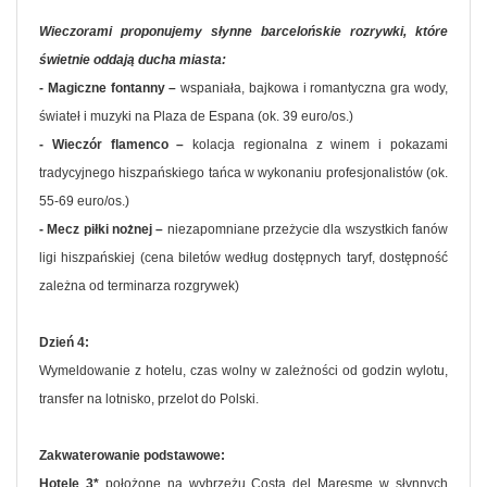
Wieczorami proponujemy słynne barcelońskie rozrywki, które
świetnie oddają ducha miasta:
- Magiczne fontanny –
wspaniała, bajkowa i romantyczna gra wody,
świateł i muzyki na Plaza de Espana (ok. 39 euro/os.)
- Wieczór flamenco –
kolacja regionalna z winem i pokazami
tradycyjnego hiszpańskiego tańca w wykonaniu profesjonalistów (ok.
55-69 euro/os.)
- Mecz piłki nożnej –
niezapomniane przeżycie dla wszystkich fanów
ligi hiszpańskiej (cena biletów według dostępnych taryf, dostępność
zależna od terminarza rozgrywek)
Dzień 4:
Wymeldowanie z hotelu, czas wolny w zależności od godzin wylotu,
transfer na lotnisko, przelot do Polski.
Zakwaterowanie podstawowe:
Hotele 3*
położone na wybrzeżu Costa del Maresme w słynnych