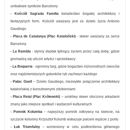
unikatowe symbole Barcelony
- Kościół Sagrada Familia
świadectwo bogatej architektury i
fantazyjnych form. Kościół uważany jest za dzieło życia Antonio
Gaudiego.
- Placa de Catalunya (Plac Kataloński)
- skwer uważany za serce
Barcelony
- La Rambla
- słynny deptak tętniący życiem przez całą dobę, gdzie
gromadzą się uliczni artyści i sprzedawcy
- La Boqueria
- ogromny targ, gdzie bogactwo różnorodnych owoców
oraz najdziwniejszych gatunków ryb zachwyci każdego
- Pałac Guell
– Dzieło Gaudiego, niezwykłe połączenie architektury
katalońskiej z kunsztownymi zdobieniami
- Placa Reial (Plac Królewski)
– urokliwy skwer otoczony arkadami
znany jako miejsce spotkań i wydarzeń kulturalnych
- Pomnik Kolumba
– najwyższy pomnik odkrywcy na świecie, na
szczycie kolumny Krzysztof Kolumb wskazuje palcem wyjście z portu
- Łuk Triumfalny
– wzniesiony w celu podkreślenia głównego