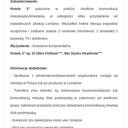
Zakwaterowanie:
Hotele 3*
położone w pobliżu środków komunikacji
miejskiej/podmiejskiej, w odległości kilku przystanków od
największych atrakcji Londynu. Wszystkie hotele oferują wygodnie
urządzone i zadbane pokoje 2 osobowe (możliwość 1 dostawki) z
łazienką, TV i telefonem.
Wyżywienie -
śniadania kontynentalne
Hotele 3* np. St Giles Feltham***, Ibis Styles Heathrow***
Informacje dodatkowe:
- Spotkanie z pilotem/przedstawicielem organizatora nastąpi na
lotnisku w Polsce lub po przylocie w Londynie.
- Transfery z/na lotnisko są realizowane busem/autokarem lub
komunikacją miejską i/lub podmiejską w zależności od wielkości
grupy, natomiast przejazdy podczas zwiedzania komunikacją miejską
i/lub podmiejską.
- Kolejność dni zwiedzania może ulec zmianie.
- Pilot nie oprowadza wewnątrz obiektów.