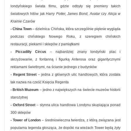
londyńskiego świata filmu, gdzie odbyły się premiery takich
światowych hitów jak
Harry Potter, James Bond, Avatar
czy
Alicja w
Krainie Czarów
- China Town
– dzielnica Chińska, która szczególnie pięknie wygląda
podczas chińskiego Nowego Roku, z szeregiem chińskich
restauracji, piekarni i sklepów z pamiątkami
- Piccadilly Circus
– najbardziej znany londyński plac i
skrzyżowanie, z fontanną i figurką Anterosa oraz gigantycznymi
reklamami świetlnymi, na ścianie jednego z budynków
- Regent Street
– jedna z głównych ulic handlowych, która została
tak nazwa na cześć Księcia Regenta
- British Muzeum
– jedno z największych na świecie muzeów historii
starożytnej
- Oxford Street
– słynna ulica handlowa Londynu skupiająca ponad
300 sklepów
- Tower of London
– średniowieczna twierdza, z którą związana jest
popularna legenda głosząca, że dopóki na wieżach Tower będą żyły