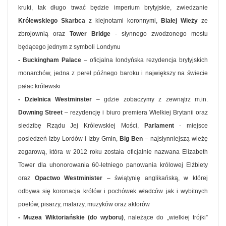
kruki, tak długo trwać będzie imperium brytyjskie, zwiedzanie
Królewskiego Skarbca
z klejnotami koronnymi,
Białej Wieży
ze
zbrojownią oraz
Tower Bridge
- słynnego zwodzonego mostu
będącego jednym z symboli Londynu
- Buckingham Palace
– oficjalna londyńska rezydencja brytyjskich
monarchów, jedna z pereł późnego baroku i największy na świecie
pałac królewski
- Dzielnica Westminster
– gdzie zobaczymy z zewnątrz m.in.
Downing Street
– rezydencję i biuro premiera Wielkiej Brytanii oraz
siedzibę Rządu Jej Królewskiej Mości,
Parlament
- miejsce
posiedzeń Izby Lordów i Izby Gmin,
Big Ben
– najsłynniejszą wieżę
zegarową, która w 2012 roku została oficjalnie nazwana Elizabeth
Tower dla uhonorowania 60-letniego panowania królowej Elżbiety
oraz
Opactwo Westminister
– świątynię anglikańską, w której
odbywa się koronacja królów i pochówek władców jak i wybitnych
poetów, pisarzy, malarzy, muzyków oraz aktorów
- Muzea Wiktoriańskie (do wyboru)
, należące do „wielkiej trójki”