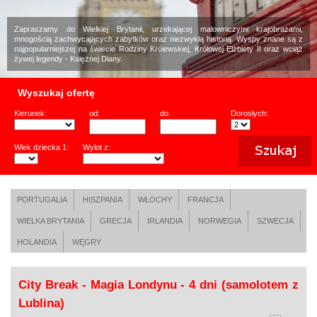
Zapraszamy do Wielkiej Brytanii, urzekającej malowniczymi krajobrazami,
mnogością zachwycających zabytków oraz niezwykłą historią. Wyspy znane są z
najpopularniejszej na świecie Rodziny Królewskiej, Królowej Elżbiety II oraz wciąż
żywej legendy - Księżnej Diany.
Wyszukaj ofertę
Kierunek:
od:
do:
Dorosłych:
Wiek dziecka 1:
Wylot z:
PORTUGALIA
HISZPANIA
WŁOCHY
FRANCJA
WIELKA BRYTANIA
GRECJA
IRLANDIA
NORWEGIA
SZWECJA
HOLANDIA
WĘGRY
City Break - Magia Londynu - 4 dni (samolotem z
Lublina)