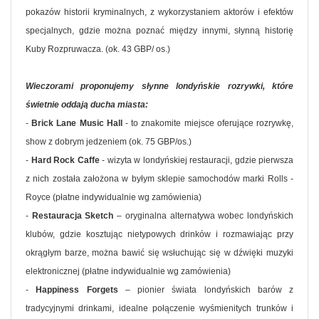
pokazów historii kryminalnych, z wykorzystaniem aktorów i efektów
specjalnych, gdzie można poznać między innymi, słynną historię
Kuby Rozpruwacza. (ok. 43 GBP/ os.)
Wieczorami proponujemy słynne londyńskie rozrywki, które
świetnie oddają ducha miasta:
-
Brick Lane Music Hall
- to znakomite miejsce oferujące rozrywkę,
show z dobrym jedzeniem (ok. 75 GBP/os.)
-
Hard Rock Caffe
- wizyta w londyńskiej restauracji, gdzie pierwsza
z nich została założona w byłym sklepie samochodów marki Rolls -
Royce (płatne indywidualnie wg zamówienia)
-
Restauracja Sketch
– oryginalna alternatywa wobec londyńskich
klubów, gdzie kosztując nietypowych drinków i rozmawiając przy
okrągłym barze, można bawić się wsłuchując się w dźwięki muzyki
elektronicznej (płatne indywidualnie wg zamówienia)
-
Happiness Forgets
– pionier świata londyńskich barów z
tradycyjnymi drinkami, idealne połączenie wyśmienitych trunków i