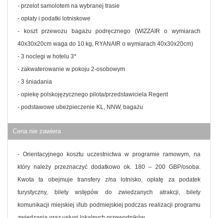
- przelot samolotem na wybranej trasie
- opłaty i podatki lotniskowe
- koszt przewozu bagażu podręcznego (WIZZAIR o wymiarach
40x30x20cm waga do 10 kg, RYANAIR o wymiarach 40x30x20cm)
- 3 noclegi w hotelu 3*
- zakwaterowanie w pokoju 2-osobowym
- 3 śniadania
- opiekę polskojęzycznego pilota/przedstawiciela Regent
- podstawowe ubezpieczenie KL, NNW, bagażu
Cena nie zawiera
- Orientacyjnego kosztu uczestnictwa w programie ramowym, na
który należy przeznaczyć dodatkowo ok. 180 – 200 GBP/osoba.
Kwota ta obejmuje transfery z/na lotnisko, opłatę za podatek
turystyczny, bilety wstępów do zwiedzanych atrakcji, bilety
komunikacji miejskiej i/lub podmiejskiej podczas realizacji programu
zwiedzania oraz usługi lokalnych przewodników.