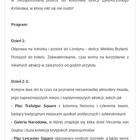
w niezapomnianą podróż do kolorowej stolicy Zjednoczonego
Królestwa, w której nikt się nie nudzi!
Program:
Dzień 1:
Odprawa na lotnisku i przelot do Londynu - stolicy Wielkiej Brytanii.
Przejazd do hotelu. Zakwaterowanie, czas wolny na korzystanie z
lokalnych atrakcji w zależności od godzin przylotu.
Dzień 2-3:
Kolejne dwa dni to czas na poznanie niesamowitej atmosfery miasta,
jego najważniejszych miejsc i najsłynniejszych atrakcji, takich jak
- Plac Trafalgar Square
z kolumną Nelsona i czterema lwami,
będący tradycyjnym miejscem spotkań politycznych i sylwestrowych
- Galeria Narodowa,
w której znajduje się kilka dzieł Vincenta van
Gogha i duża kolekcja brytyjskich impresjonistów
- Plac Leicaster Square
stanowiący centrum rozrywki, a także serce