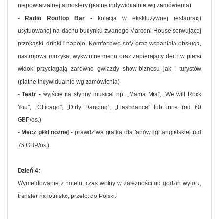
niepowtarzalnej atmosfery (płatne indywidualnie wg zamówienia)
-
Radio Rooftop Bar
- kolacja w ekskluzywnej restauracji
usytuowanej na dachu budynku zwanego Marconi House serwującej
przekąski, drinki i napoje. Komfortowe sofy oraz wspaniała obsługa,
nastrojowa muzyka, wykwintne menu oraz zapierający dech w piersi
widok przyciągają zarówno gwiazdy show-biznesu jak i turystów
(płatne indywidualnie wg zamówienia)
-
Teatr
- wyjście na słynny musical np. „Mama Mia”, „We will Rock
You”, „Chicago”, „Dirty Dancing”, „Flashdance” lub inne (od 60
GBP/os.)
-
Mecz piłki nożnej
- prawdziwa gratka dla fanów ligi angielskiej (od
75 GBP/os.)
Dzień 4:
Wymeldowanie z hotelu, czas wolny w zależności od godzin wylotu,
transfer na lotnisko, przelot do Polski.