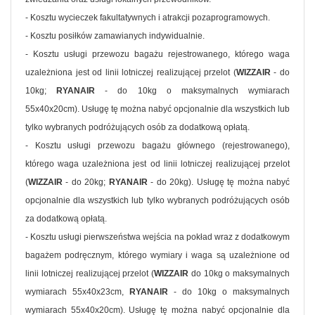
- Kosztu wycieczek fakultatywnych i atrakcji pozaprogramowych.
- Kosztu posiłków zamawianych indywidualnie.
- Kosztu usługi przewozu bagażu rejestrowanego, którego waga
uzależniona jest od linii lotniczej realizującej przelot (
WIZZAIR
- do
10kg;
RYANAIR
- do 10kg o maksymalnych wymiarach
55x40x20cm). Usługę tę można nabyć opcjonalnie dla wszystkich lub
tylko wybranych podróżujących osób za dodatkową opłatą.
- Kosztu usługi przewozu bagażu głównego (rejestrowanego),
którego waga uzależniona jest od linii lotniczej realizującej przelot
(
WIZZAIR
- do 20kg;
RYANAIR
- do 20kg). Usługę tę można nabyć
opcjonalnie dla wszystkich lub tylko wybranych podróżujących osób
za dodatkową opłatą.
- Kosztu usługi pierwszeństwa wejścia na pokład wraz z dodatkowym
bagażem podręcznym, którego wymiary i waga są uzależnione od
linii lotniczej realizującej przelot (
WIZZAIR
do 10kg o maksymalnych
wymiarach 55x40x23cm,
RYANAIR
- do 10kg o maksymalnych
wymiarach 55x40x20cm). Usługę tę można nabyć opcjonalnie dla