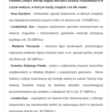
Ponadto Londyn oferuje bogaty wachlarz atrakcji realizowanych w
czasie wolnym, w którym każdy znajdzie coś dla siebie:
-
Kew Gardens
– królewskie ogrody botaniczne, w których znajduje
się największa kolekcja żywych roślin na świecie (ok. 270GBP/os.)
-
Londyńskie Zoo
– będące najstarszym ogrodem zoologicznym na
świecie, bogactwo i różnorodność gatunków zwierząt zachwycą
każdego (ok. 35 GBP/os.)
-
Madame Tussauds
– muzeum figur woskowych, prezentujące
naturalnej wielkości figury znanych ludzi, m.in. gwiazd sportu, muzyki
czy filmu (ok. 39 GBP/os.)
-
Katedra Świętego Pawła
– jeden z najbardziej znanych kościołów
anglikańskich w Wielkiej Brytanii z popularnymi galeriami - Stone
Gallery, z której rozpościera się rozległy widok na zakole Tamizy oraz
Galerią Szeptów znaną ze świetnej akustyki, umożliwiającej
porozumiewanie się szeptem z odległości 30 m (ok. 27 GBP/os.)
-
London Eye
– największe na świecie koło obserwacyjne, z którego
rozpościera się niesamowity widok na zapierającą dech w piersiach
panoramę miasta (ok. 39 GBP/os.)