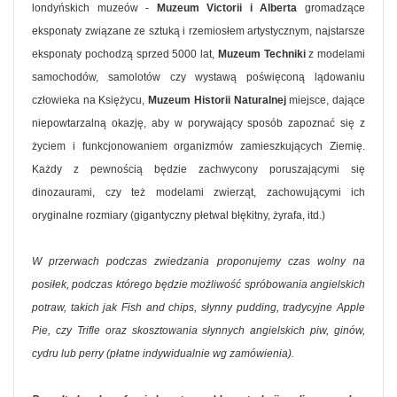
londyńskich muzeów -
Muzeum Victorii i Alberta
gromadzące
eksponaty związane ze sztuką i rzemiosłem artystycznym, najstarsze
eksponaty pochodzą sprzed 5000 lat,
Muzeum Techniki
z modelami
samochodów, samolotów czy wystawą poświęconą lądowaniu
człowieka na Księżycu,
Muzeum Historii Naturalnej
miejsce, dające
niepowtarzalną okazję, aby w porywający sposób zapoznać się z
życiem i funkcjonowaniem organizmów zamieszkujących Ziemię.
Każdy z pewnością będzie zachwycony poruszającymi się
dinozaurami, czy też modelami zwierząt, zachowującymi ich
oryginalne rozmiary (gigantyczny płetwal błękitny, żyrafa, itd.)
W przerwach podczas zwiedzania proponujemy czas wolny na
posiłek, podczas którego będzie możliwość spróbowania angielskich
potraw, takich jak Fish and chips, słynny pudding, tradycyjne Apple
Pie, czy Trifle oraz skosztowania słynnych angielskich piw, ginów,
cydru lub perry (płatne indywidualnie wg zamówienia).