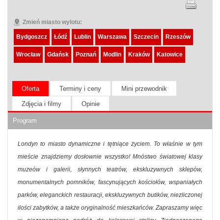
Zmień miasto wylotu:
Bydgoszcz
Łódź
Lublin
Warszawa
Szczecin
Rzeszów
Wrocław
Gdańsk
Poznań
Modlin
Kraków
Katowice
Oferta
Terminy i ceny
Mini przewodnik
Zdjęcia i filmy
Opinie
Program
Londyn to miasto dynamiczne i tętniące życiem. To właśnie w tym
mieście znajdziemy dosłownie wszystko! Mnóstwo światowej klasy
muzeów i galerii, słynnych teatrów, ekskluzywnych sklepów,
monumentalnych pomników, fascynujących kościołów, wspaniałych
parków, eleganckich restauracji, ekskluzywnych butików, niezliczonej
ilości zabytków, a także oryginalność mieszkańców. Zapraszamy więc