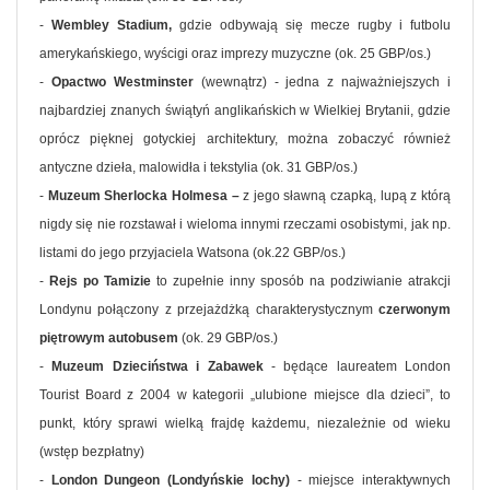
-
Wembley Stadium,
gdzie odbywają się mecze rugby i futbolu
amerykańskiego, wyścigi oraz imprezy muzyczne (ok. 25 GBP/os.)
-
Opactwo Westminster
(wewnątrz) - jedna z najważniejszych i
najbardziej znanych świątyń anglikańskich w Wielkiej Brytanii, gdzie
oprócz pięknej gotyckiej architektury, można zobaczyć również
antyczne dzieła, malowidła i tekstylia (ok. 31 GBP/os.)
-
Muzeum Sherlocka Holmesa –
z jego sławną czapką, lupą z którą
nigdy się nie rozstawał i wieloma innymi rzeczami osobistymi, jak np.
listami do jego przyjaciela Watsona (ok.22 GBP/os.)
-
Rejs po Tamizie
to zupełnie inny sposób na podziwianie atrakcji
Londynu połączony z przejażdżką charakterystycznym
czerwonym
piętrowym autobusem
(ok. 29 GBP/os.)
-
Muzeum Dzieciństwa i Zabawek
- będące laureatem London
Tourist Board z 2004 w kategorii „ulubione miejsce dla dzieci”, to
punkt, który sprawi wielką frajdę każdemu, niezależnie od wieku
(wstęp bezpłatny)
-
London Dungeon (Londyńskie lochy)
- miejsce interaktywnych